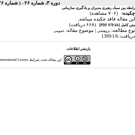
دوره ۳، شماره ۲۶ - ( شماره ۲۶ ، دوره اول ، سال سوم ، بهار ۱۳۹۹ ۱۳۹۹ )
رابطه بین سبک رهبری مدیران و یادگیری سازمانی
چکیده:
(۷۰۶ مشاهده)
این مقاله فاقد چکیده می​باشد.
(۶۶۸ دریافت)
متن کامل
[PDF 978 kb]
نوع مطالعه:
| موضوع مقاله:
پژوهشي
عمومى
دریافت: 1399/1/6
بازنشر اطلاعات
این مقاله تحت شرایط
ternational License