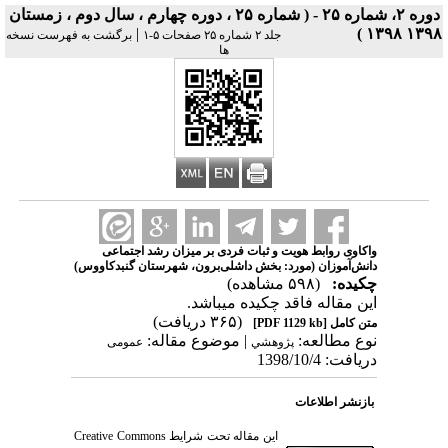
دوره ۲، شماره ۲۵ - ( شماره ۲۵ ، دوره چهارم ، سال دوم ، زمستان
|
۱۳۹۸ ۱۳۹۸ )
جلد ۲ شماره ۲۵ صفحات ۵-۱
برگشت به فهرست نسخه
ها
واکاوی روابط هویت و ثبات فردی بر میزان رشد اجتماعی
دانش‌آموزان (مورد: بخش داشلی‌برون، شهرستان گنبدکاووس)
چکیده:
(۵۹۸ مشاهده)
این مقاله فاقد چکیده می​باشد.
(۳۶۵ دریافت)
متن کامل
[PDF 1129 kb]
نوع مطالعه:
| موضوع مقاله:
پژوهشي
عمومى
دریافت: 1398/10/4
بازنشر اطلاعات
این مقاله تحت شرایط
Creative Commons